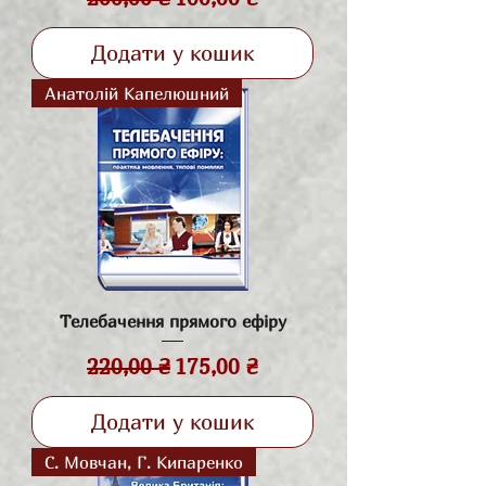
Додати у кошик
Анатолій Капелюшний
Телебачення прямого ефіру
Звичайна ціна
За розпродажем
220,00 ₴
175,00 ₴
Додати у кошик
С. Мовчан, Г. Кипаренко