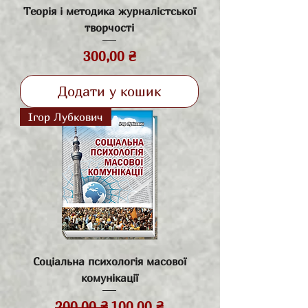
Теорія і методика журналістської
творчості
Ціна
300,00 ₴
Додати у кошик
Ігор Лубкович
Соціальна психологія масової
комунікації
Звичайна ціна
За розпродажем
200,00 ₴
100,00 ₴