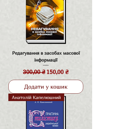
Редагування в засобах масової
інформації
Звичайна ціна
За розпродажем
300,00 ₴
150,00 ₴
Додати у кошик
Анатолій Капелюшний