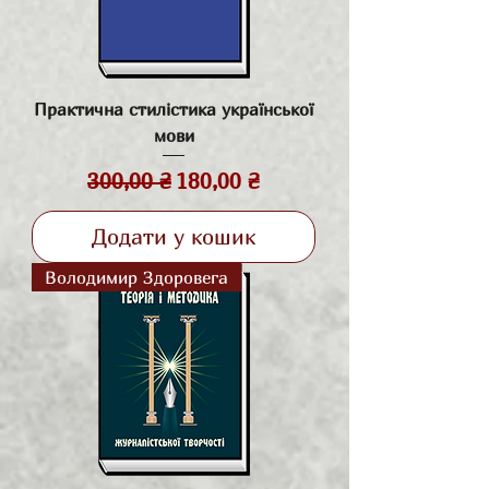
Практична стилістика української
мови
Звичайна ціна
За розпродажем
300,00 ₴
180,00 ₴
Додати у кошик
Володимир Здоровега