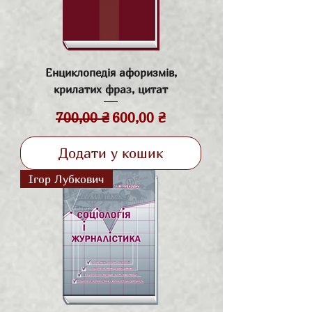
Енциклопедія афоризмів,
крилатих фраз, цитат
Звичайна ціна
За розпродажем
700,00 ₴
600,00 ₴
Додати у кошик
Ігор Лубкович