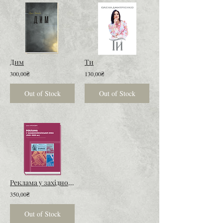
Дим
Ти
300,00₴
130,00₴
Out of Stock
Out of Stock
Реклама у західноукраїнській пресі (1919–1939 рр.)
350,00₴
Out of Stock