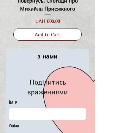
повернусь. Спогади про
своєї правди у своєму домі.
Михайла Присяжного
Price
UAH 600.00
Add to Cart
з нами
Поділитись
враженнями
Ім'я
Оціни