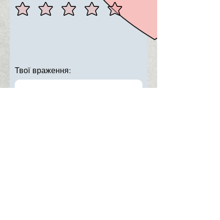
Твої враження:
або публічно
Надіслати
Контакти