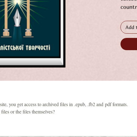
countr
import
practi
Add 
analys
work i
te, you get access to archived files in .epub, .fb2 and pdf formats.
files or the files themselves?