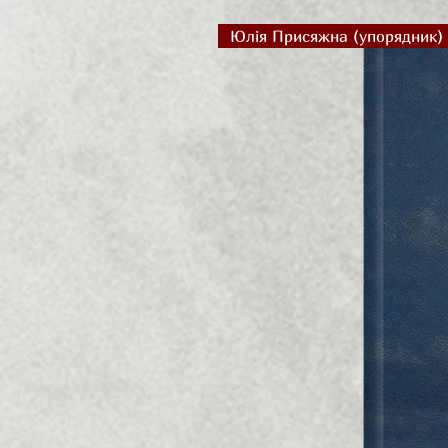
Юлія Присяжна (упорядник)