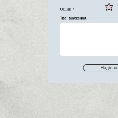
Оціни
Твої враження:
Надісла