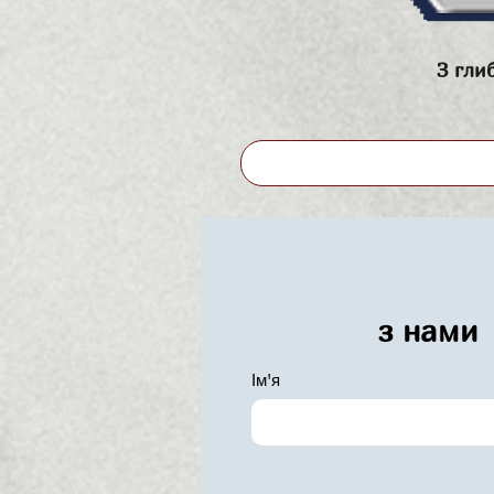
З гли
з нами
Ім'я