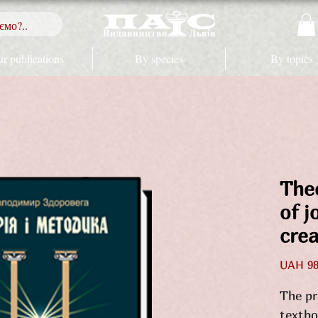
r publications
By species
By topics
The
of j
crea
UAH 98
The pr
textbo