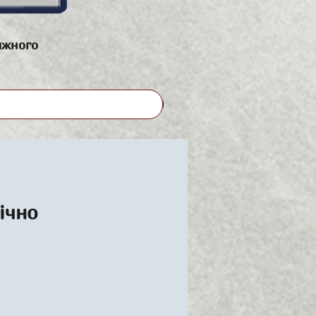
яжного
ічно