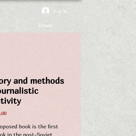
Log In
Більше
ory and methods
ournalistic
tivity
Price
.00
oposed book is the first
ok in the post-Soviet