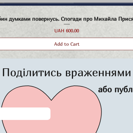
Quick View
бин думками повернусь. Спогади про Михайла Прис
Price
UAH 600.00
Add to Cart
Поділитись враженнями
або публ