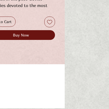
ies devoted to the most
ant part of the theory and
ce of journalism: the
to Cart
is of the nature of literary
n the media.
Buy Now