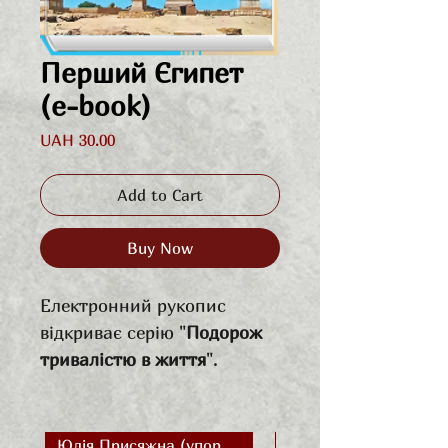
Перший Єгипет
(e-book)
Price
UAH 30.00
Add to Cart
Buy Now
Електронний рукопис
відкриває серію "
Подорож
тривалістю в життя
".
Тетяна Костенко яскраво та
детально описує свою
першу подорож до Єгипету
Юлія Присяжна (упорядник)
Дарія Зубкович