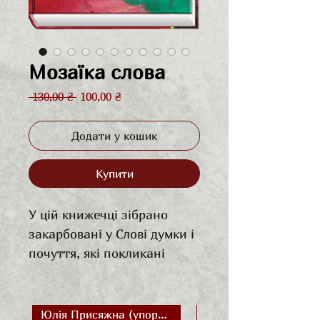
Мозаїка слова
Звичайна
За
 130,00 ₴ 
100,00 ₴
ціна
розпродажем
Додати у кошик
Купити
У цій книжечці зібрано
закарбовані у Слові думки і
почуття, які покликані
сприяти відродженню
національної пам’яті,
утвердженню національної
Юлія Присяжна (упорядник)
Дарія Зубкович