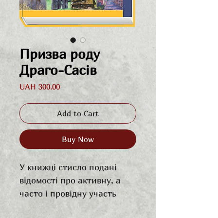
Призва роду
Драго-Сасів
Price
UAH 300.00
Add to Cart
Buy Now
У книжці стисло подані
відомості про активну, а
часто і про­відну участь
досвідчених оборонців