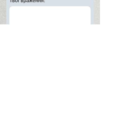
Твої враження:
Упорядник:
Михайло Терлецький
Очікується в продажу:
лютий 2024
Розмір:
150х200 мм
або публічно
М'яка обкладинка
Надіслати
Контакти