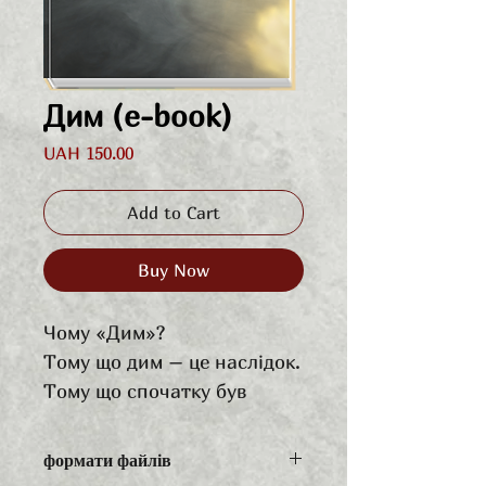
Дим (e-book)
Price
UAH 150.00
Add to Cart
Buy Now
Чому «Дим»?
Тому що дим – це наслідок.
Тому що спочатку був
вогонь, а розгорівся він з
іскри. З іскри емоції,
формати файлів
хвилювань, бажань,