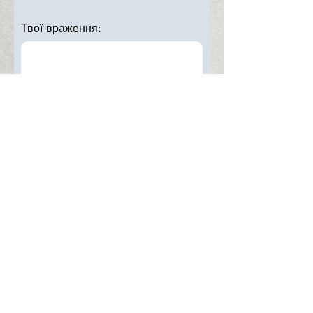
Твої враження:
або публічно
Надіслати
Контакти