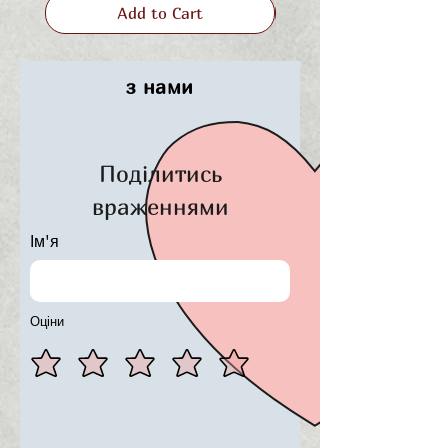
Add to Cart
Кількість сторінок:
68
Рік видання:
2024
з нами
Електронна книга у
форматі
.pdf
Поділитись
враженнями
Ім'я
Оціни