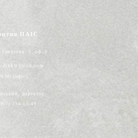
ицтво ПАІС
. Гребінки, 5, оф. 1
is.druk@gmail.com
49-00 (офіс)
авський, директор
(067) 254-11-49