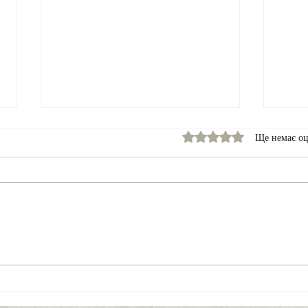
Оцінка: 0 з 5 зірок.
Ще немає оц
Соціологія &
Знай
Журналістика
Вел