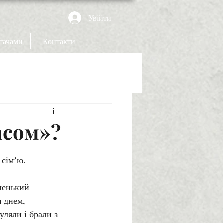
Увійти
итачами
Контакти
асом»?
сімʼю. 
ленький 
 днем, 
ляли і брали з 