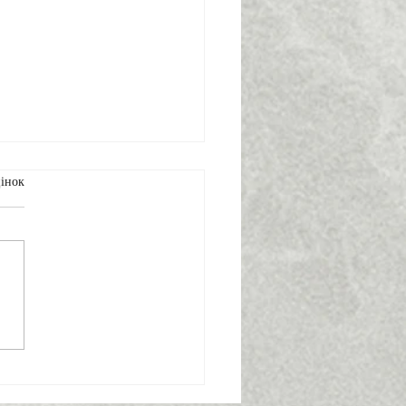
інок
ома і незвідана
ика