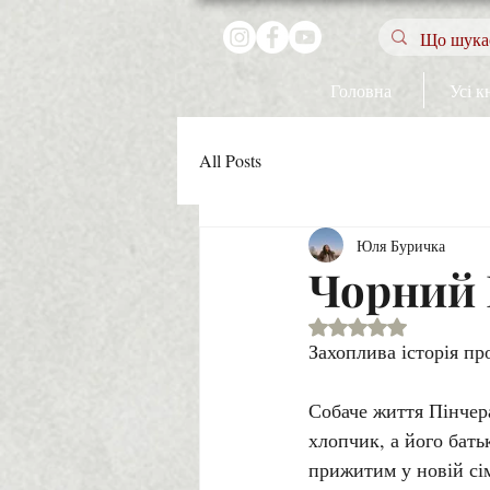
Головна
Усі к
All Posts
Юля Буричка
Чорний 
Оцінка: NaN з 5 зір
Захоплива історія пр
Собаче життя Пінчера
хлопчик, а його бать
прижитим у новій сім