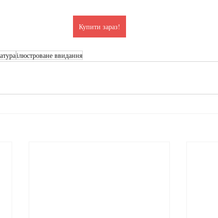
Купити зараз!
ратура
ілюстроване ввидання