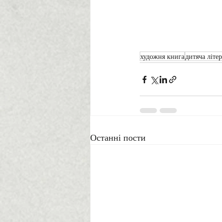
художня книга
дитяча літе
Останні пости