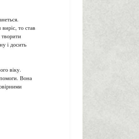
анеться. 
виріс, то став 
 творити 
у і досить 
го віку. 
опомоги. Вона 
овірними 