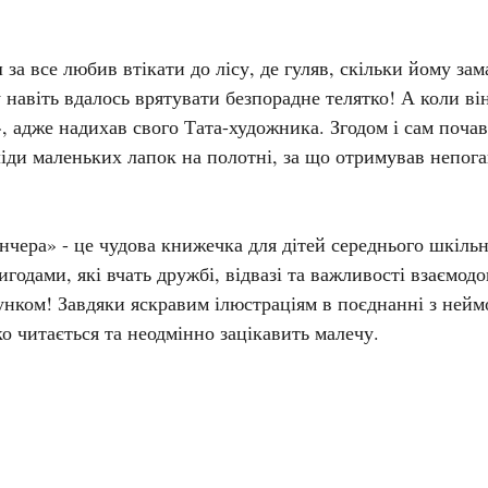
за все любив втікати до лісу, де гуляв, скільки йому зам
навіть вдалось врятувати безпорадне телятко! А коли він 
 адже надихав свого Тата-художника. Згодом і сам почав
іди маленьких лапок на полотні, за що отримував непоган
чера» - це чудова книжечка для дітей середнього шкільно
игодами, які вчать дружбі, відвазі та важливості взаємод
унком! Завдяки яскравим ілюстраціям в поєднанні з нейм
о читається та неодмінно зацікавить малечу.