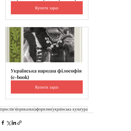
Купити зараз
Українська народна філософія 
(e-book)
Купити зараз
прислів'я
приказки
афоризми
українська культура