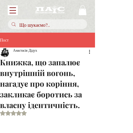
Пост
Анастасія Дідух
Книжка, що запалює
внутрішній вогонь,
нагадує про коріння,
закликає боротись за
власну ідентичність.
Оцінка: NaN з 5 зірок.