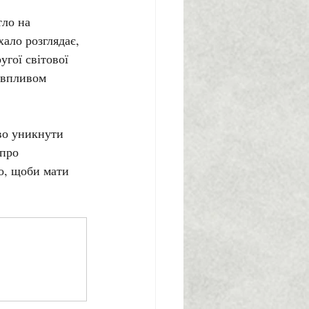
ло на 
ало розглядає, 
гої світової 
 впливом 
во уникнути 
про 
о, щоби мати 