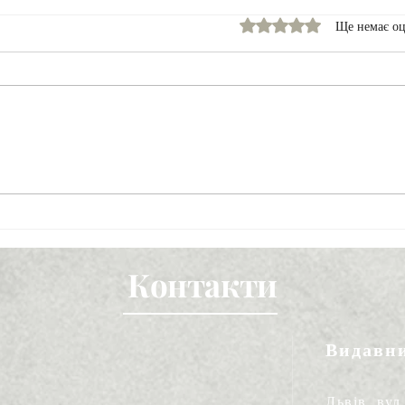
Оцінка: 0 з 5 зірок.
Ще немає оц
Соціологія &
Знай
Журналістика
Вел
Контакти
Видавн
Львів, вул