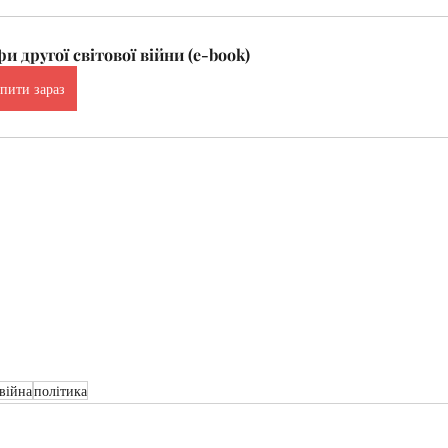
и другої світової війни (e-book)
пити зараз
 війна
політика