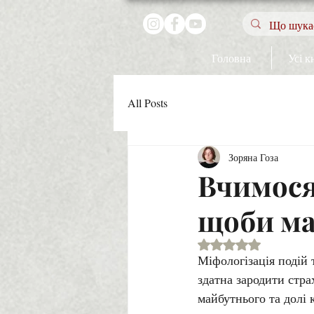
Головна
Усі к
All Posts
Зоряна Гоза
Вчимося
щоби ма
Оцінка: NaN з 5 зір
Міфологізація подій 
здатна зародити стра
майбутнього та долі 