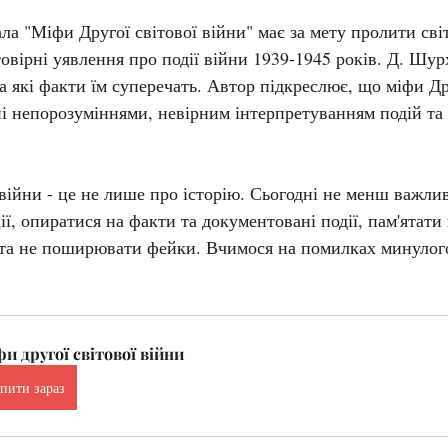
 "Міфи Другої світової війни" має за мету пролити світ
овірні уявлення про події війни 1939-1945 років. Д. Шурх
а які факти їм суперечать. Автор підкреслює, що міфи Дру
ні непорозуміннями, невірним інтерпретуванням подій та
війни - це не лише про історію. Сьогодні не менш важли
ї, опиратися на факти та документовані події, пам'ятати 
у та не поширювати фейки. Вчимося на помилках минулог
и другої світової війни
пити зараз