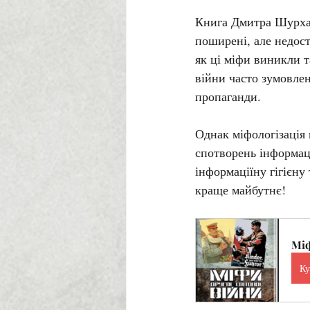
Книга Дмитра Шурхала
поширені, але недост
як ці міфи виникли т
війни часто зумовле
пропаганди.
Однак міфологізація 
спотворень інформаці
інформаціїну гігієн
краще майбутнє!
Міф
Ку