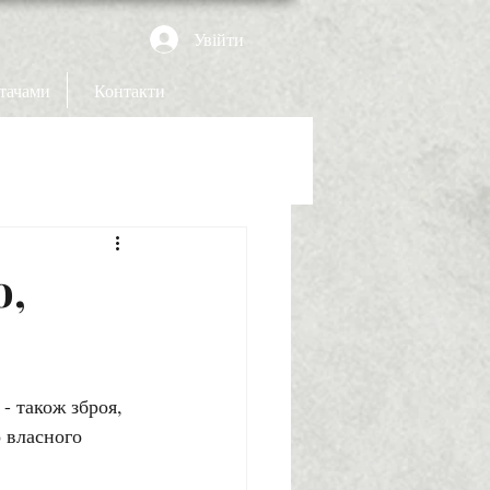
Увійти
итачами
Контакти
о,
- також зброя, 
о власного 