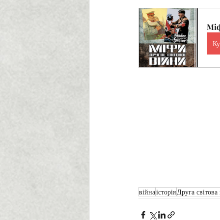
Міф
Ку
війна
історія
Друга світова