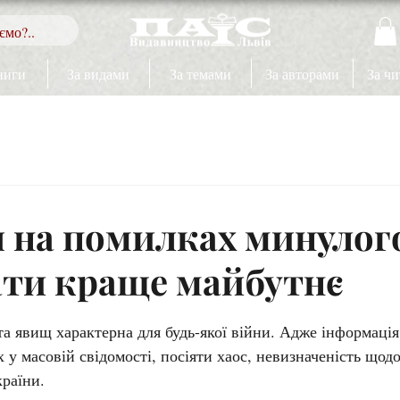
ниги
За видами
За темами
За авторами
За ч
 на помилках минулог
ти краще майбутнє
ок.
та явищ характерна для будь-якої війни. Адже інформація 
х у масовій свідомості, посіяти хаос, невизначеність щод
країни.