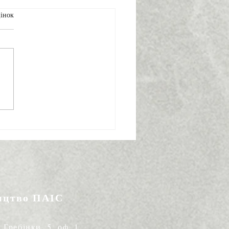
інок
ома і незвідана
ика
ицтво ПАІС
. Гребінки, 5, оф. 1