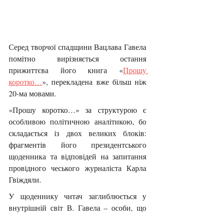
Серед творчої спадщини Вацлава Гавела 
помітно вирізняється остання 
прижиттєва його книга «
Прошу 
коротко…
», перекладена вже більш ніж 
20-ма мовами.
«Прошу коротко…» за структурою є 
особливою політичною аналітикою, бо 
складається із двох великих блоків: 
фрагментів його президентського 
щоденника та відповідей на запитання 
провідного чеського журналіста Карла 
Гвіждяли.
У щоденнику читач заглиблюється у 
внутрішній світ В. Гавела – особи, що 