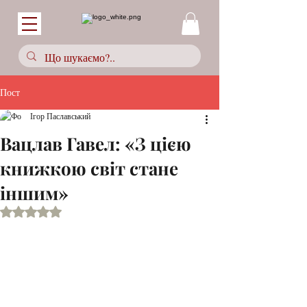
Пост
Ігор Паславський
Вацлав Гавел: «З цією
книжкою світ стане
іншим»
Оцінка: NaN з 5 зірок.