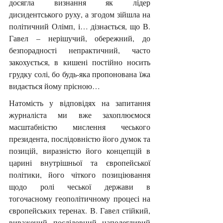
досягла визнання як лідер 
дисидентського руху, а згодом зійшла на 
політичний Олімп, і… дізнається, що В. 
Гавел – нерішучий, обережний, до 
безпорадності непрактичний, часто 
закохується, в кишені постійно носить 
грудку солі, бо будь-яка пропонована їжа 
видається йому прісною…
Натомість у відповідях на запитання 
журналіста ми вже захоплюємося 
масштабністю мислення чеського 
президента, послідовністю його думок та 
позицій, виразністю його концепцій в 
царині внутрішньої та європейської 
політики, його чіткого позиціювання 
щодо ролі чеської держави в 
тогочасному геополітичному процесі на 
європейських теренах. В. Гавел стійкий, 
виважений, послідовний, наполегливий 