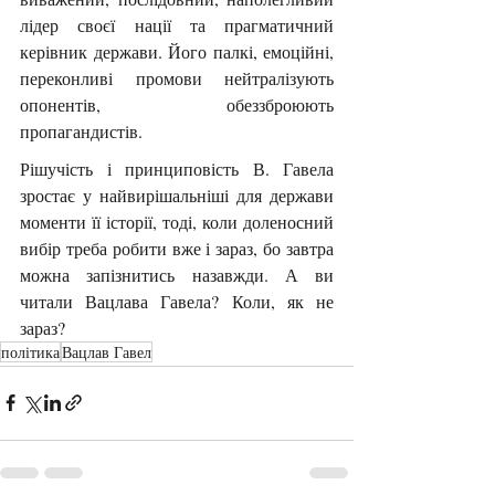
лідер своєї нації та прагматичний 
керівник держави. Його палкі, емоційні, 
переконливі промови нейтралізують 
опонентів, обеззброюють 
пропагандистів.
Рішучість і принциповість В. Гавела 
зростає у найвирішальніші для держави 
моменти її історії, тоді, коли доленосний 
вибір треба робити вже і зараз, бо завтра 
можна запізнитись назавжди. А ви 
читали Вацлава Гавела? Коли, як не 
зараз?
політика
Вацлав Гавел