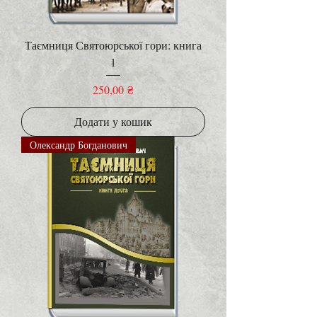
Таємниця Святоюрської гори: книга
1
Ціна
250,00 ₴
Додати у кошик
Олександр Богданович